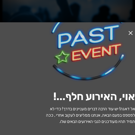
האירוע חלף
פוראבר פרייד בהאנגר 11 - Forever Tel
Aviv PRIDE 2026
23:00 | 13.06
מתי?
אוי, האירוע חלף...
!
תל אביב
•
האנגר 11 תל אביב
איפה?
אל דאגה! יש עוד הרבה דברים מעניינים בדרך! כדי לא
380 ₪ - 280 ₪
כמה עולה?
לפספס בפעם הבאה, אנחנו ממליצים לעקוב אחרי , ככה
תמיד תהיו מעודכנים לגבי האירועים הבאים שלו.