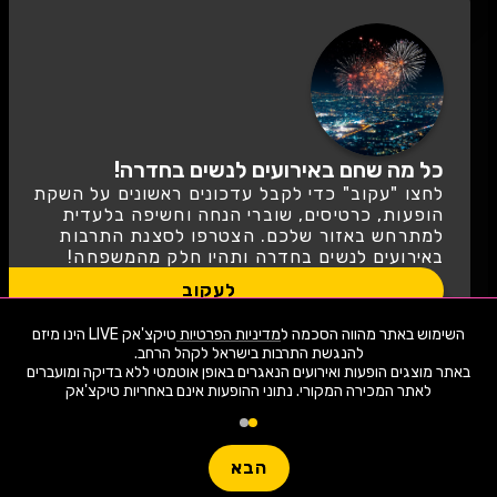
כל מה שחם באירועים לנשים בחדרה!
לחצו "עקוב" כדי לקבל עדכונים ראשונים על השקת
הופעות, כרטיסים, שוברי הנחה וחשיפה בלעדית
למתרחש באזור שלכם. הצטרפו לסצנת התרבות
באירועים לנשים בחדרה ותהיו חלק מהמשפחה!
לעקוב
השימוש באתר מהווה הסכמה ל
מדיניות הפרטיות
טיקצ'אק LIVE הינו מיזם
שימו -💓- נתוני ההופעות המוצגים עודכנו על ידי בינה מלאכותית מאתר המכירה
באתר מוצגים הופעות ואירועים הנאגרים באופן אוטמטי ללא בדיקה ומועברים
המקורי. יתכנו טעויות ושינויים.
לאתר המכירה המקורי. נתוני ההופעות אינם באחריות טיקצ'אק
טיקצ'אק LIVE לא מוכרת כרטיסים למופע זה ולא לוקחת אחריות על
1,962 ארועי live כרגע
המידע, המיקום המחירים או כל מידע אחר הקשור לאירוע!
יש לבדוק היטב באתר המכירה בפועל לפני הרכישה!
חפשו הופעה
עוד מידע
הבא
Live
פופולריים השבוע
קטגו