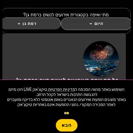
מתי ואיפה בקטגורית אירועים לנשים ברמת גן?
היום
רמת גן
כל מה שחם באירועים לנשים היום ברמת גן!
לחצו "עקוב" כדי לקבל עדכונים ראשונים על השקת
השימוש באתר מהווה הסכמה ל
מדיניות הפרטיות
טיקצ'אק LIVE הינו מיזם
הופעות, כרטיסים, שוברי הנחה וחשיפה בלעדית
למתרחש באזור שלכם. הצטרפו לסצנת התרבות
באתר מוצגים הופעות ואירועים הנאגרים באופן אוטמטי ללא בדיקה ומועברים
באירועים לנשים היום ברמת גן ותהיו חלק מהמשפחה!
לאתר המכירה המקורי. נתוני ההופעות אינם באחריות טיקצ'אק
1,941 ארועי live כרגע
לעקוב
חפשו הופעה
הבא
שימו -💓- נתוני ההופעות המוצגים עודכנו על ידי בינה מלאכותית מאתר המכירה