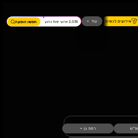
ים
מחזמר
חזנות
כדורגל
עוד
חפשו הופעה
2,035 ארועי live כרגע