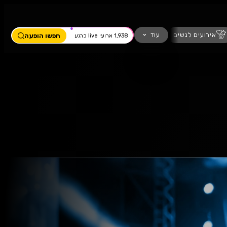
ים
מחזמר
חזנות
כדורגל
עוד
חפשו הופעה
1,938 ארועי live כרגע