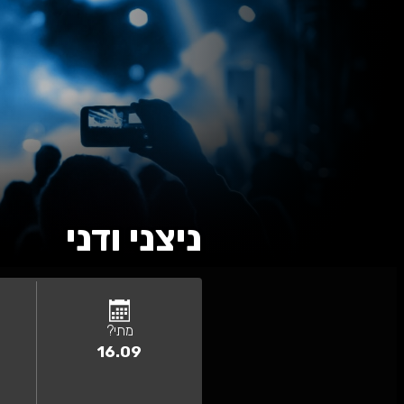
ני ודני