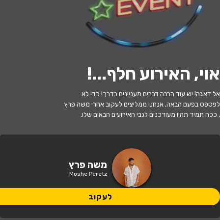
י
ל
ו
ם
:
צ
י
ל
ו
ם
:
ש
י
פ
ר
נ
ק
ו
,
ו
י
ק
י
פ
ד
י
ה
,
מ
ו
פ
ץ
ב
ר
י
ש
י
ו
ן
C
C
B
Y
-
S
A
3
.
לעקוב
אוי, האירוע חלף...
!
האירוע חלף
אל דאגה! יש עוד הרבה דברים מעניינים בדרך! כדי לא
משה פרץ
לפספס בפעם הבאה, אנחנו ממליצים לעקוב אחרי משה פרץ
, ככה תמיד תהיו מעודכנים לגבי האירועים הבאים שלו.
21:30 | 10.05
מתי?
תל אביב
•
זאפה תל אביב
איפה?
משה פרץ
Moshe Peretz
224 ₪ - 214 ₪
כמה עולה?
לעקוב