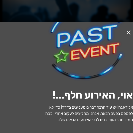
האירוע חלף
הג'אז בהרמוניה - LIM-On Trio - Omri
Mor Trio — A Song For Benji
19:30 | 17.06
מתי?
אוי, האירוע חלף...
!
ירושלים
•
מרכז התרבויות ירושלים - אולם
איפה?
הרמוניה
אל דאגה! יש עוד הרבה דברים מעניינים בדרך! כדי לא
לפספס בפעם הבאה, אנחנו ממליצים לעקוב אחרי , ככה
66 ₪
כמה עולה?
תמיד תהיו מעודכנים לגבי האירועים הבאים שלו.