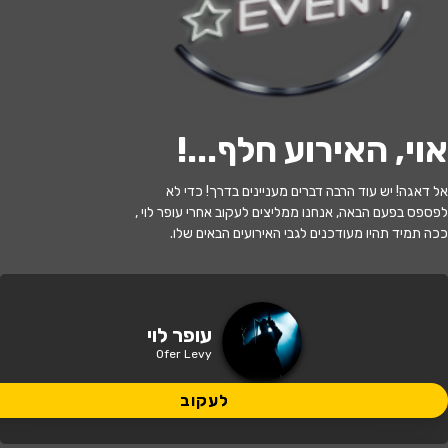
לעקוב
אוי, האירוע חלף...
!
האירוע חלף
אל דאגה! יש עוד הרבה דברים מעניינים בדרך! כדי לא
עופר לוי
לפספס בפעם הבאה, אנחנו ממליצים לעקוב אחרי עופר לוי ,
ככה תמיד תהיו מעודכנים לגבי האירועים הבאים שלו.
21:30 | 14.06
מתי?
חיפה
•
זאפה חיפה
איפה?
עופר לוי
Ofer Levy
290 ₪ - 275 ₪
כמה עולה?
לעקוב