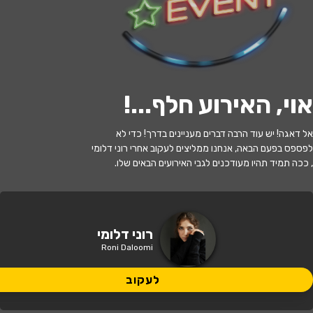
י
ל
ו
ם
:
צ
י
ל
ו
ם
:
ש
י
פ
ר
נ
ק
ו
,
ו
י
ק
י
פ
ד
י
ה
,
מ
ו
פ
ץ
ב
ר
י
ש
י
ו
ן
C
C
B
Y
-
S
A
3
.
לעקוב
אוי, האירוע חלף...
!
האירוע חלף
אל דאגה! יש עוד הרבה דברים מעניינים בדרך! כדי לא
רוני דלומי
לפספס בפעם הבאה, אנחנו ממליצים לעקוב אחרי רוני דלומי
, ככה תמיד תהיו מעודכנים לגבי האירועים הבאים שלו.
21:00 | 20.10
מתי?
תל אביב
•
מוזיאון ארץ־ישראל, תל־אביב
איפה?
רוני דלומי
Roni Daloomi
139 ₪
כמה עולה?
לעקוב