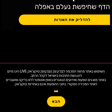
הדף שחיפשת נעלם באפלה
להדליק את האורות
השימוש באתר מהווה הסכמה ל
מדיניות הפרטיות
טיקצ'אק LIVE הינו מיזם
באתר מוצגים הופעות ואירועים הנאגרים באופן אוטמטי ללא בדיקה ומועברים
לאתר המכירה המקורי. נתוני ההופעות אינם באחריות טיקצ'אק
0 ארועי live כרגע
0 ארועי live כרגע
חפשו הופעה
חפשו הופעה
הבא