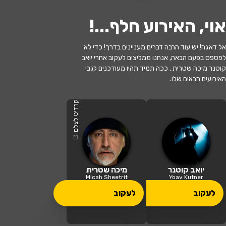
אוי, האירוע חלף...
!
לעקוב
אל דאגה! יש עוד הרבה דברים מעניינים בדרך! כדי לא
לפספס בפעם הבאה, אנחנו ממליצים לעקוב אחרי יואב
האירוע חלף
קוטנר מיכה שטרית , ככה תמיד תהיו מעודכנים לגבי
האירועים הבאים שלו.
מיכה שטרית - מתארח בפסקול ישראלי עם
יואב קוטנר
קרדיט לצלם
21:00 | 05.02
מתי?
רעננה
•
המשכן למוסיקה ואומנויות
יואב קוטנר
מיכה שטרית
איפה?
רעננה
Micah Sheetrit
Yoav Kutner
לעקוב
לעקוב
75 ₪ - 59 ₪
כמה עולה?