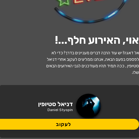
לעקוב
אוי, האירוע חלף...
!
האירוע חלף
אל דאגה! יש עוד הרבה דברים מעניינים בדרך! כדי לא
לפספס בפעם הבאה, אנחנו ממליצים לעקוב אחרי דניאל
דניאל סטיופין
סטיופין , ככה תמיד תהיו מעודכנים לגבי האירועים הבאים
שלו.
21:00 | 28.03
מתי?
הוד השרון
•
אולם מופת אלומה - הוד
דניאל סטיופין
איפה?
השרון
Daniel Styopin
89 ₪
לעקוב
כמה עולה?