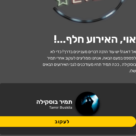
לעקוב
אוי, האירוע חלף...
!
האירוע חלף
אל דאגה! יש עוד הרבה דברים מעניינים בדרך! כדי לא
לפספס בפעם הבאה, אנחנו ממליצים לעקוב אחרי תמיר
תמיר בוסקילה במופע סטנד-אפ
בוסקילה , ככה תמיד תהיו מעודכנים לגבי האירועים הבאים
שלו.
21:30 | 23.06
מתי?
תל אביב
•
סטנד אפ פקטורי - ת"א
איפה?
תמיר בוסקילה
Tamir Buskila
79 ₪
כמה עולה?
לעקוב