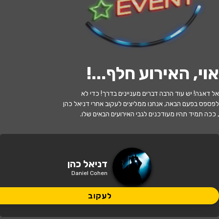
לעקוב
אוי, האירוע חלף...
!
האירוע חלף
אל דאגה! יש עוד הרבה דברים מעניינים בדרך! כדי לא
במה פתוחה בהנחיית דניאל כהן-ימי רביעי
לפספס בפעם הבאה, אנחנו ממליצים לעקוב אחרי דניאל כהן
, ככה תמיד תהיו מעודכנים לגבי האירועים הבאים שלו.
21:00 | 10.06
מתי?
תל אביב
•
קומדי בר תל אביב
איפה?
דניאל כהן
Daniel Cohen
65 ₪ - 49 ₪
כמה עולה?
לעקוב