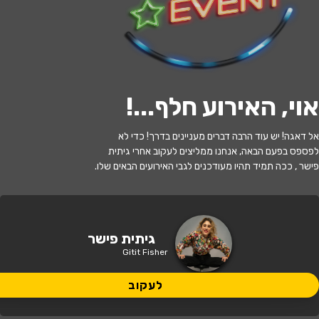
לעקוב
אוי, האירוע חלף...
!
האירוע חלף
אל דאגה! יש עוד הרבה דברים מעניינים בדרך! כדי לא
גיתית פישר
לפספס בפעם הבאה, אנחנו ממליצים לעקוב אחרי גיתית
פישר , ככה תמיד תהיו מעודכנים לגבי האירועים הבאים שלו.
21:30 | 20.09
מתי?
תל אביב
•
צוותא תל אביב
איפה?
גיתית פישר
Gitit Fisher
105 ₪
כמה עולה?
לעקוב