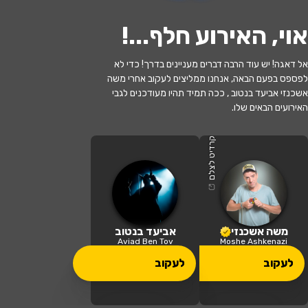
אוי, האירוע חלף...
!
אל דאגה! יש עוד הרבה דברים מעניינים בדרך! כדי לא
לפספס בפעם הבאה, אנחנו ממליצים לעקוב אחרי משה
האירוע חלף
אשכנזי אביעד בנטוב , ככה תמיד תהיו מעודכנים לגבי
האירועים הבאים שלו.
שכחו אותי בוולוג - חנוכה 2025 בענק! -
בכיכובם של משפחת טרסוב, משה אשכנזי
קרדיט לצלם
ואביעד בנטוב
16:15 | 17.02
מתי?
אשדוד
•
יד לבנים אשדוד
איפה?
משה אשכנזי
אביעד בנטוב
Aviad Ben Tov
Moshe Ashkenazi
109 ₪ - 49 ₪
לעקוב
לעקוב
כמה עולה?