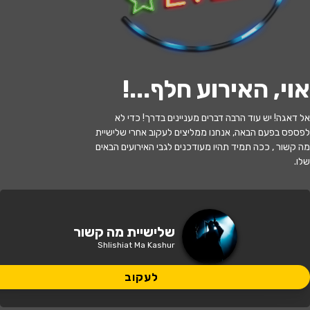
לעקוב
אוי, האירוע חלף...
!
האירוע חלף
אל דאגה! יש עוד הרבה דברים מעניינים בדרך! כדי לא
לפספס בפעם הבאה, אנחנו ממליצים לעקוב אחרי שלישיית
מה קשור
מה קשור , ככה תמיד תהיו מעודכנים לגבי האירועים הבאים
שלו.
21:00 | 26.11
מתי?
פתח תקווה
•
היכל התרבות פתח תקווה
איפה?
שלישיית מה קשור
Shlishiat Ma Kashur
165 ₪ - 159 ₪
כמה עולה?
לעקוב