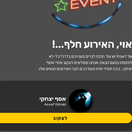
לעקוב
אוי, האירוע חלף...
!
האירוע חלף
אל דאגה! יש עוד הרבה דברים מעניינים בדרך! כדי לא
אסף יצחקי
לפספס בפעם הבאה, אנחנו ממליצים לעקוב אחרי אסף
יצחקי , ככה תמיד תהיו מעודכנים לגבי האירועים הבאים שלו.
21:30 | 11.07
מתי?
חדרה
•
רנה שני - חדרה
איפה?
אסף יצחקי
Assaf Itzhaki
לעקוב