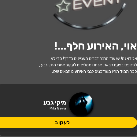
לעקוב
אוי, האירוע חלף...
!
האירוע חלף
אל דאגה! יש עוד הרבה דברים מעניינים בדרך! כדי לא
מיקי גבע במופע סטנד אפ
לפספס בפעם הבאה, אנחנו ממליצים לעקוב אחרי מיקי גבע ,
ככה תמיד תהיו מעודכנים לגבי האירועים הבאים שלו.
22:00 | 18.09
מתי?
תל אביב
•
בית ציוני אמריקה
איפה?
מיקי גבע
Miki Geva
94 ₪
כמה עולה?
לעקוב