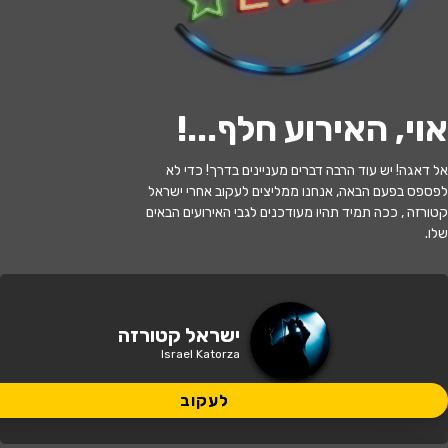
לעקוב
אוי, האירוע חלף...
!
האירוע חלף
אל דאגה! יש עוד הרבה דברים מעניינים בדרך! כדי לא
לפספס בפעם הבאה, אנחנו ממליצים לעקוב אחרי ישראל
ישראל קטורזה - חימום עצמי
קטורזה , ככה תמיד תהיו מעודכנים לגבי האירועים הבאים
שלו.
20:00 | 06.06
מתי?
תל אביב
•
סטנד אפ פקטורי - ת"א
איפה?
ישראל קטורזה
Israel Katorza
89 ₪
כמה עולה?
לעקוב