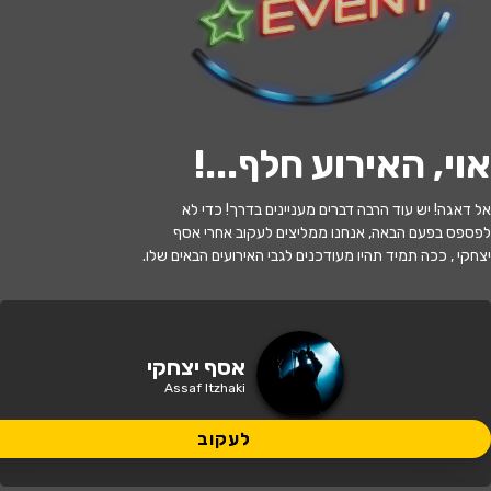
לעקוב
האירוע חלף
אוי, האירוע חלף...
!
אסף יצחקי מארח בערב בדיקת חומרים
אל דאגה! יש עוד הרבה דברים מעניינים בדרך! כדי לא
ללא גבולות!
לפספס בפעם הבאה, אנחנו ממליצים לעקוב אחרי אסף
יצחקי , ככה תמיד תהיו מעודכנים לגבי האירועים הבאים שלו.
21:30 | 10.05
מתי?
תל אביב
•
סטנד אפ פקטורי - ת"א
איפה?
אסף יצחקי
Assaf Itzhaki
99 ₪
כמה עולה?
לעקוב