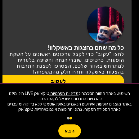
כל מה שחם בהצגות באשקלון!
לחצו "עקוב" כדי לקבל עדכונים ראשונים על השקת
הופעות, כרטיסים, שוברי הנחה וחשיפה בלעדית
למתרחש באזור שלכם. הצטרפו לסצנת התרבות
בהצגות באשקלון ותהיו חלק מהמשפחה!
לעקוב
השימוש באתר מהווה הסכמה ל
מדיניות הפרטיות
טיקצ'אק LIVE הינו מיזם
שימו -💓- נתוני ההופעות המוצגים עודכנו על ידי בינה מלאכותית מאתר המכירה
באתר מוצגים הופעות ואירועים הנאגרים באופן אוטמטי ללא בדיקה ומועברים
המקורי. יתכנו טעויות ושינויים.
לאתר המכירה המקורי. נתוני ההופעות אינם באחריות טיקצ'אק
טיקצ'אק LIVE לא מוכרת כרטיסים למופע זה ולא לוקחת אחריות על
1,902 ארועי live כרגע
המידע, המיקום המחירים או כל מידע אחר הקשור לאירוע!
יש לבדוק היטב באתר המכירה בפועל לפני הרכישה!
חפשו הופעה
עוד מידע
הבא
Live
פופולריים השבוע
קטגו