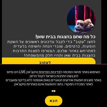
כל מה שחם בהצגות בבית שאן!
לחצו "עקוב" כדי לקבל עדכונים ראשונים על השקת
הופעות, כרטיסים, שוברי הנחה וחשיפה בלעדית
למתרחש באזור שלכם. הצטרפו לסצנת התרבות
בהצגות בבית שאן ותהיו חלק מהמשפחה!
לעקוב
השימוש באתר מהווה הסכמה ל
מדיניות הפרטיות
טיקצ'אק LIVE הינו מיזם
שימו -💓- נתוני ההופעות המוצגים עודכנו על ידי בינה מלאכותית מאתר המכירה
באתר מוצגים הופעות ואירועים הנאגרים באופן אוטמטי ללא בדיקה ומועברים
המקורי. יתכנו טעויות ושינויים.
לאתר המכירה המקורי. נתוני ההופעות אינם באחריות טיקצ'אק
טיקצ'אק LIVE לא מוכרת כרטיסים למופע זה ולא לוקחת אחריות על
1,941 ארועי live כרגע
המידע, המיקום המחירים או כל מידע אחר הקשור לאירוע!
יש לבדוק היטב באתר המכירה בפועל לפני הרכישה!
חפשו הופעה
עוד מידע
הבא
Live
פופולריים השבוע
קטגו