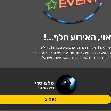
לעקוב
אוי, האירוע חלף...
!
אזל המלאי
אל דאגה! יש עוד הרבה דברים מעניינים בדרך! כדי לא
משחקי הקיץ טל מוסרי ומשפחת טרסוב
לפספס בפעם הבאה, אנחנו ממליצים לעקוב אחרי טל מוסרי
, ככה תמיד תהיו מעודכנים לגבי האירועים הבאים שלו.
18:00 | 10.08
מתי?
אילת
•
תיאטראות אילת שדרות התמרים
טל מוסרי
איפה?
1, אילת
Tal Mosseri
50 ₪
לעקוב
כמה עולה?