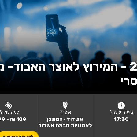
 - המירוץ לאוצר האבוד- משפ