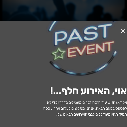
האירוע חלף
צ'ילבות - תיאטרון הקאמרי
20:30 | 19.10
מתי?
אוי, האירוע חלף...
!
נווה ירק
•
היכל התרבות דרום השרון
איפה?
אל דאגה! יש עוד הרבה דברים מעניינים בדרך! כדי לא
170 ₪ - 85 ₪
כמה עולה?
לפספס בפעם הבאה, אנחנו ממליצים לעקוב אחרי , ככה
תמיד תהיו מעודכנים לגבי האירועים הבאים שלו.