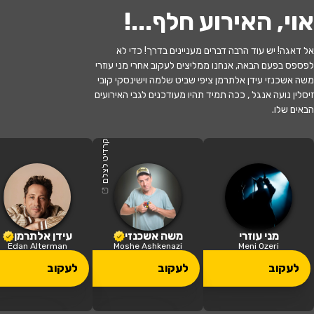
אוי, האירוע חלף...
!
אל דאגה! יש עוד הרבה דברים מעניינים בדרך! כדי לא
לפספס בפעם הבאה, אנחנו ממליצים לעקוב אחרי מני עוזרי
לעקוב
משה אשכנזי עידן אלתרמן ציפי שביט שלמה וישינסקי קובי
זיסלין נועה אנגל , ככה תמיד תהיו מעודכנים לגבי האירועים
הבאים שלו.
האירוע חלף
לשחרר את נחמה - תיאטרון חיפה
קרדיט לצלם
21:00 | 20.06
מתי?
כפר סבא
•
היכל התרבות כפר סבא
איפה?
מני עוזרי
משה אשכנזי
עידן אלתרמן
Edan Alterman
Moshe Ashkenazi
Meni Ozeri
149 ₪ - 49 ₪
לעקוב
לעקוב
לעקוב
כמה עולה?