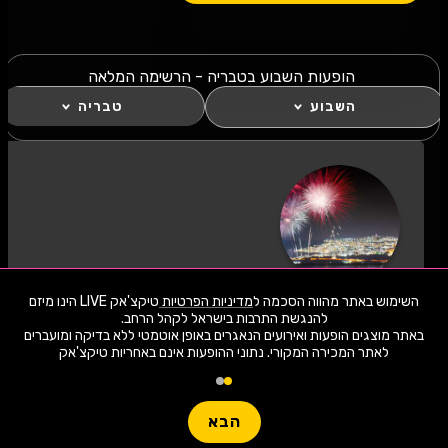
הופעות השבוע בטבריה - הרשימה המלאה
השבוע
טבריה
כל מה שחם השבוע בטבריה!
השימוש באתר מהווה הסכמה ל
מדיניות הפרטיות
טיקצ'אק LIVE הינו מיזם
לחצו "עקוב" כדי לקבל עדכונים ראשונים על השקת
באתר מוצגים הופעות ואירועים הנאגרים באופן אוטמטי ללא בדיקה ומועברים
הופעות, כרטיסים, שוברי הנחה וחשיפה בלעדית
לאתר המכירה המקורי. נתוני ההופעות אינם באחריות טיקצ'אק
למתרחש בעיר שלכם. הצטרפו לסצנת התרבות
2,035 ארועי live כרגע
בטבריה השבוע ותהיו חלק מהמשפחה!
חפשו הופעה
לעקוב
הבא