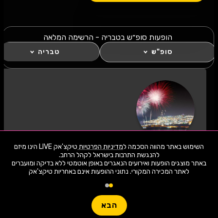
הופעות סופ״ש בטבריה - הרשימה המלאה
סופ"ש
טבריה
כל מה שחם סופ״ש בטבריה!
השימוש באתר מהווה הסכמה ל
מדיניות הפרטיות
טיקצ'אק LIVE הינו מיזם
לחצו "עקוב" כדי לקבל עדכונים ראשונים על השקת
באתר מוצגים הופעות ואירועים הנאגרים באופן אוטמטי ללא בדיקה ומועברים
הופעות, כרטיסים, שוברי הנחה וחשיפה בלעדית
לאתר המכירה המקורי. נתוני ההופעות אינם באחריות טיקצ'אק
למתרחש בעיר שלכם. הצטרפו לסצנת התרבות
1,941 ארועי live כרגע
בטבריה סופ״ש ותהיו חלק מהמשפחה!
חפשו הופעה
לעקוב
הבא