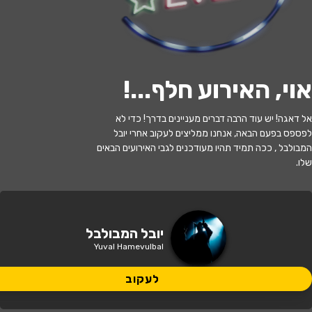
לעקוב
אוי, האירוע חלף...
!
האירוע חלף
אל דאגה! יש עוד הרבה דברים מעניינים בדרך! כדי לא
לפספס בפעם הבאה, אנחנו ממליצים לעקוב אחרי יובל
יובל המבולבל-המסע אל הכוכב
המבולבל , ככה תמיד תהיו מעודכנים לגבי האירועים הבאים
שלו.
17:30 | 15.06
מתי?
באר טוביה
•
היכל התרבות מועצה
יובל המבולבל
איפה?
אזורית באר טוביה
Yuval Hamevulbal
99 ₪ - 49 ₪
לעקוב
כמה עולה?