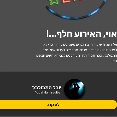
לעקוב
אוי, האירוע חלף...
!
האירוע חלף
אל דאגה! יש עוד הרבה דברים מעניינים בדרך! כדי לא
לפספס בפעם הבאה, אנחנו ממליצים לעקוב אחרי יובל
יובל המבולבל - בהצגה המסע אל הכוכב
המבולבל , ככה תמיד תהיו מעודכנים לגבי האירועים הבאים
שלו.
17:30 | 26.07
מתי?
טבריה
•
היכל התרבות טבריה
איפה?
יובל המבולבל
Yuval Hamevulbal
99 ₪ - 49 ₪
כמה עולה?
לעקוב