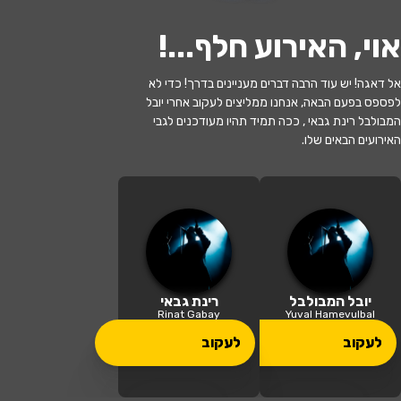
אוי, האירוע חלף...
!
אל דאגה! יש עוד הרבה דברים מעניינים בדרך! כדי לא
לפספס בפעם הבאה, אנחנו ממליצים לעקוב אחרי יובל
האירוע חלף
המבולבל רינת גבאי , ככה תמיד תהיו מעודכנים לגבי
האירועים הבאים שלו.
הללויה – חגיגה ישראלית – יובל המבולבל
ורינת גבאי - חנוכה 2025!
17:30 | 21.12
מתי?
תל אביב
•
אודיטוריום על שם סמולרש
יובל המבולבל
רינת גבאי
איפה?
אוניברסיטת תל אביב
Rinat Gabay
Yuval Hamevulbal
לעקוב
לעקוב
109 ₪ - 69 ₪
כמה עולה?