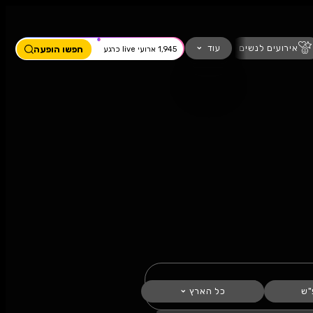
ים
מחזמר
חזנות
כדורגל
עוד
חפשו הופעה
1,945 ארועי live כרגע