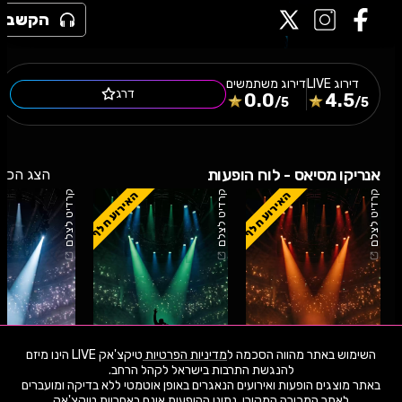
הקשב
דירוג
LIVE
דירוג משתמשים
דרג
0.0
4.5
/5
/5
אנריקו מסיאס - לוח הופעות
הצג הכל
האירוע חלף
האירוע חלף
קרדיט לצלם
קרדיט לצלם
קרדיט לצלם
השימוש באתר מהווה הסכמה ל
מדיניות הפרטיות
טיקצ'אק LIVE הינו מיזם
באתר מוצגים הופעות ואירועים הנאגרים באופן אוטמטי ללא בדיקה ומועברים
14.6.26
ראשון
21:00
08.9.24
ראשון
20:00
07.9.24
שבת
לאתר המכירה המקורי. נתוני ההופעות אינם באחריות טיקצ'אק