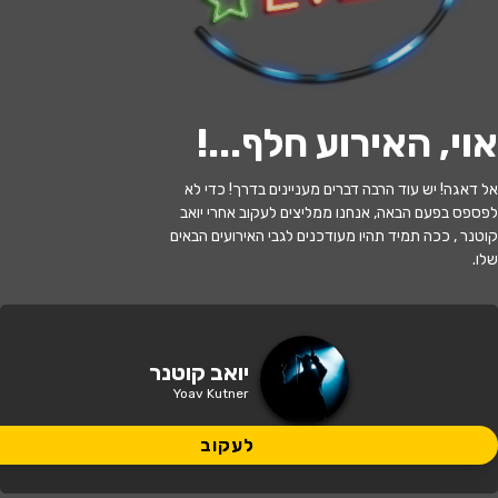
לעקוב
אוי, האירוע חלף...
!
אזל המלאי
אל דאגה! יש עוד הרבה דברים מעניינים בדרך! כדי לא
המהפכה המוזיקלית ששינתה את העולם
לפספס בפעם הבאה, אנחנו ממליצים לעקוב אחרי יואב
1969-1967 | יואב קוטנר
קוטנר , ככה תמיד תהיו מעודכנים לגבי האירועים הבאים
שלו.
19:30 | 08.12
מתי?
תל אביב
•
מוזיאון ארץ ישראל תל אביב
איפה?
יואב קוטנר
Yoav Kutner
120 ₪
כמה עולה?
לעקוב