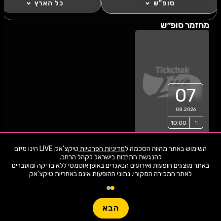
סופ"ש
כל הארץ
מחזמר סופ״ש
07
08.2026
ו'
10:00
השימוש באתר מהווה הסכמה ל
מדיניות הפרטיות
טיקצ'אק LIVE הינו מיזם
סביב העולם ב-80
באתר מוצגים הופעות ואירועים הנאגרים באופן אוטמטי ללא בדיקה ומועברים
יום - המחזמר
לאתר המכירה המקורי. נתוני ההופעות אינם באחריות טיקצ'אק
בהפקת ענק
2,035 ארועי live כרגע
בבימויו של צדי
גני התערוכה תל אביב
צרפתי
חפשו הופעה
הבא