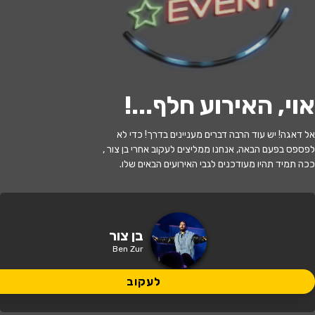
לעקוב
אוי, האירוע חלף...
!
אזל המלאי
אל דאגה! יש עוד הרבה דברים מעניינים בדרך! כדי לא
בן צור- אירוע סליחות
לפספס בפעם הבאה, אנחנו ממליצים לעקוב אחרי בן צור ,
ככה תמיד תהיו מעודכנים לגבי האירועים הבאים שלו.
21:00 | 11.09
מתי?
קרית שמונה
•
היכל התרבות קריית
בן צור
איפה?
שמונה
Ben Zur
39 ₪
לעקוב
כמה עולה?