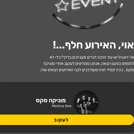
לעקוב
אוי, האירוע חלף...
!
האירוע חלף
אל דאגה! יש עוד הרבה דברים מעניינים בדרך! כדי לא
כיתת אומן עם להקת מוניקה סקס
לפספס בפעם הבאה, אנחנו ממליצים לעקוב אחרי מוניקה
סקס , ככה תמיד תהיו מעודכנים לגבי האירועים הבאים שלו.
17:00 | 17.05
מתי?
רעננה
•
היכל התרבות יד לבנים רעננה
איפה?
מוניקה סקס
Monica Sex
30 ₪
כמה עולה?
לעקוב