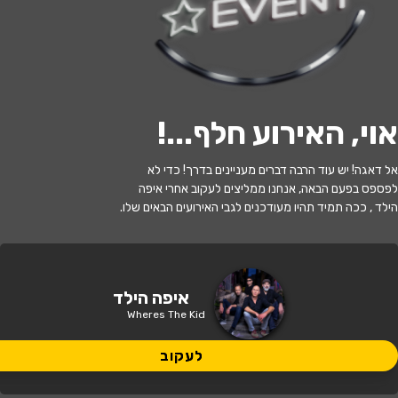
לעקוב
אוי, האירוע חלף...
!
האירוע חלף
אל דאגה! יש עוד הרבה דברים מעניינים בדרך! כדי לא
איפה הילד BRENNEROCK
לפספס בפעם הבאה, אנחנו ממליצים לעקוב אחרי איפה
הילד , ככה תמיד תהיו מעודכנים לגבי האירועים הבאים שלו.
22:00 | 31.12
מתי?
גבעת ברנר
•
גבעת ברנר - אולם מופעים
איפה?
איפה הילד
Wheres The Kid
159 ₪
כמה עולה?
לעקוב