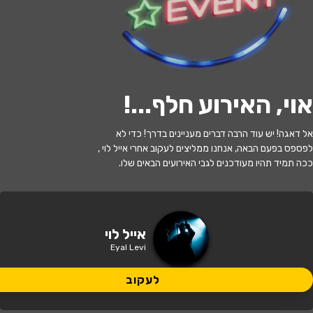
לעקוב
האירוע חלף
אוי, האירוע חלף...
!
אייל לוי, כוכב הנוער והילדים המצליח
אל דאגה! יש עוד הרבה דברים מעניינים בדרך! כדי לא
והאהוב בישראל בתיאטרון תפוז
לפספס בפעם הבאה, אנחנו ממליצים לעקוב אחרי אייל לוי ,
ככה תמיד תהיו מעודכנים לגבי האירועים הבאים שלו.
17:30 | 11.06
מתי?
פתח תקווה
•
תאטרון תפוז פתח תקווה
איפה?
אייל לוי
Eyal Levi
60 ₪
כמה עולה?
לעקוב