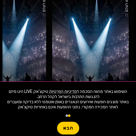
קרדיט לצלם
קרדיט לצלם
עושות שורשים
חוגגים 80 לנורית הירש
13.8.26
חמישי
21:00
15.8.26
שבת
השימוש באתר מהווה הסכמה ל
מדיניות הפרטיות
טיקצ'אק LIVE הינו מיזם
באתר מוצגים הופעות ואירועים הנאגרים באופן אוטמטי ללא בדיקה ומועברים
לאתר המכירה המקורי. נתוני ההופעות אינם באחריות טיקצ'אק
היכל התרבות עכו
היכל התרבות כרמיאל
1,914 ארועי live כרגע
מתי ואיפה בקטגורית הופעות חיות באזור הצפון?
חפשו הופעה
סופ"ש
אזור הצפון
הבא