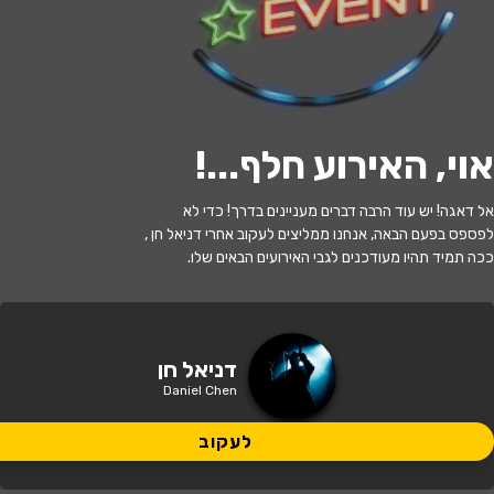
לעקוב
אוי, האירוע חלף...
!
האירוע חלף
אל דאגה! יש עוד הרבה דברים מעניינים בדרך! כדי לא
דניאל חן - בדיקת חומרים
לפספס בפעם הבאה, אנחנו ממליצים לעקוב אחרי דניאל חן ,
ככה תמיד תהיו מעודכנים לגבי האירועים הבאים שלו.
21:30 | 18.05
מתי?
תל אביב
•
סטנד אפ פקטורי - ת"א
איפה?
דניאל חן
Daniel Chen
95 ₪
כמה עולה?
לעקוב