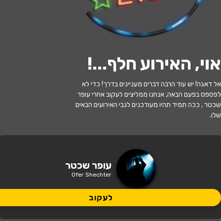
לעקוב
אוי, האירוע חלף...
!
האירוע חלף
אל דאגה! יש עוד הרבה דברים מעניינים בדרך! כדי לא
לפספס בפעם הבאה, אנחנו ממליצים לעקוב אחרי עופר
עפר שכטר במופע סטנדאפ
שכטר , ככה תמיד תהיו מעודכנים לגבי האירועים הבאים
שלו.
20:00 | 13.06
מתי?
תל אביב
•
סטנד אפ פקטורי - ת"א
איפה?
עופר שכטר
Ofer Shechter
69 ₪
כמה עולה?
לעקוב