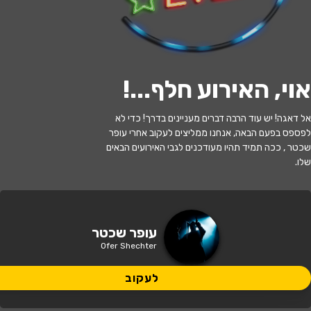
לעקוב
אוי, האירוע חלף...
!
האירוע חלף
אל דאגה! יש עוד הרבה דברים מעניינים בדרך! כדי לא
לפספס בפעם הבאה, אנחנו ממליצים לעקוב אחרי עופר
עפר שכטר במופע סטנדאפ
שכטר , ככה תמיד תהיו מעודכנים לגבי האירועים הבאים
שלו.
20:00 | 13.06
מתי?
תל אביב
•
סטנד אפ פקטורי - ת"א
איפה?
עופר שכטר
Ofer Shechter
69 ₪
כמה עולה?
לעקוב