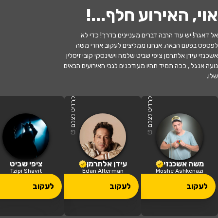
אוי, האירוע חלף...
!
אל דאגה! יש עוד הרבה דברים מעניינים בדרך! כדי לא
לפספס בפעם הבאה, אנחנו ממליצים לעקוב אחרי משה
אשכנזי עידן אלתרמן ציפי שביט שלמה וישינסקי קובי זיסלין
נועה אנגל , ככה תמיד תהיו מעודכנים לגבי האירועים הבאים
שלו.
האירוע חלף
לשחרר את נחמה - תיאטרון חיפה
קרדיט לצלם
קרדיט לצלם
20:30 | 21.06
מתי?
כפר סבא
•
היכל התרבות כפר סבא
איפה?
משה אשכנזי
עידן אלתרמן
ציפי שביט
Tzipi Shavit
Edan Alterman
Moshe Ashkenazi
113 ₪ - 49 ₪
לעקוב
לעקוב
לעקוב
כמה עולה?