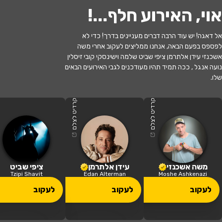
אוי, האירוע חלף...
!
אל דאגה! יש עוד הרבה דברים מעניינים בדרך! כדי לא
לפספס בפעם הבאה, אנחנו ממליצים לעקוב אחרי משה
אשכנזי עידן אלתרמן ציפי שביט שלמה וישינסקי קובי זיסלין
נועה אנגל , ככה תמיד תהיו מעודכנים לגבי האירועים הבאים
שלו.
האירוע חלף
לשחרר את נחמה - תיאטרון חיפה
קרדיט לצלם
קרדיט לצלם
20:30 | 21.06
מתי?
כפר סבא
•
היכל התרבות כפר סבא
איפה?
משה אשכנזי
עידן אלתרמן
ציפי שביט
Tzipi Shavit
Edan Alterman
Moshe Ashkenazi
113 ₪ - 49 ₪
לעקוב
לעקוב
לעקוב
כמה עולה?