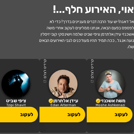
אוי, האירוע חלף...
!
אל דאגה! יש עוד הרבה דברים מעניינים בדרך! כדי לא
לפספס בפעם הבאה, אנחנו ממליצים לעקוב אחרי משה
אשכנזי עידן אלתרמן ציפי שביט שלמה וישינסקי קובי זיסלין
נועה אנגל , ככה תמיד תהיו מעודכנים לגבי האירועים הבאים
שלו.
האירוע חלף
לשחרר את נחמה - תיאטרון חיפה
קרדיט לצלם
קרדיט לצלם
17:00 | 21.06
מתי?
כפר סבא
•
היכל התרבות כפר סבא
איפה?
משה אשכנזי
עידן אלתרמן
ציפי שביט
Tzipi Shavit
Edan Alterman
Moshe Ashkenazi
107 ₪ - 49 ₪
לעקוב
לעקוב
לעקוב
כמה עולה?