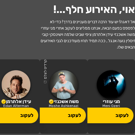
אוי, האירוע חלף...
!
אל דאגה! יש עוד הרבה דברים מעניינים בדרך! כדי לא
לפספס בפעם הבאה, אנחנו ממליצים לעקוב אחרי מני עוזרי
לעקוב
משה אשכנזי עידן אלתרמן ציפי שביט שלמה וישינסקי קובי
זיסלין נועה אנגל , ככה תמיד תהיו מעודכנים לגבי האירועים
הבאים שלו.
האירוע חלף
לשחרר את נחמה - תיאטרון חיפה
קרדיט לצלם
21:00 | 20.06
מתי?
כפר סבא
•
היכל התרבות כפר סבא
איפה?
מני עוזרי
משה אשכנזי
עידן אלתרמן
Edan Alterman
Moshe Ashkenazi
Meni Ozeri
149 ₪ - 49 ₪
לעקוב
לעקוב
לעקוב
כמה עולה?