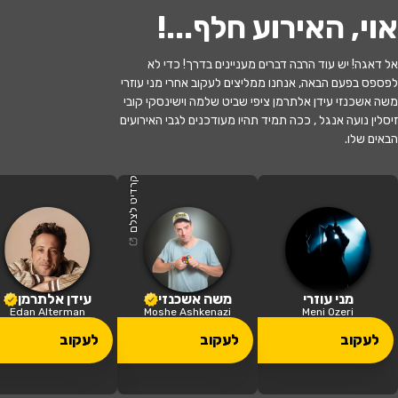
אוי, האירוע חלף...
!
אל דאגה! יש עוד הרבה דברים מעניינים בדרך! כדי לא
לפספס בפעם הבאה, אנחנו ממליצים לעקוב אחרי מני עוזרי
לעקוב
משה אשכנזי עידן אלתרמן ציפי שביט שלמה וישינסקי קובי
זיסלין נועה אנגל , ככה תמיד תהיו מעודכנים לגבי האירועים
הבאים שלו.
האירוע חלף
לשחרר את נחמה - תיאטרון חיפה
קרדיט לצלם
21:00 | 20.06
מתי?
כפר סבא
•
היכל התרבות כפר סבא
איפה?
מני עוזרי
משה אשכנזי
עידן אלתרמן
Edan Alterman
Moshe Ashkenazi
Meni Ozeri
149 ₪ - 49 ₪
לעקוב
לעקוב
לעקוב
כמה עולה?