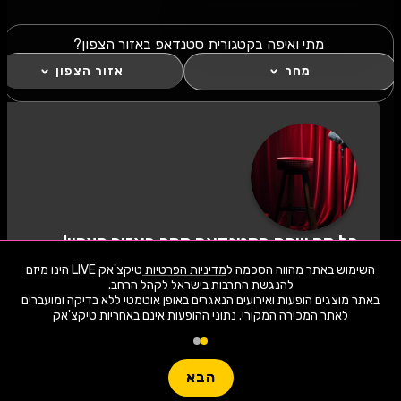
מתי ואיפה בקטגורית סטנדאפ באזור הצפון?
מחר
אזור הצפון
כל מה שחם בסטנדאפ מחר באזור הצפון!
לחצו "עקוב" כדי לקבל עדכונים ראשונים על השקת
השימוש באתר מהווה הסכמה ל
מדיניות הפרטיות
טיקצ'אק LIVE הינו מיזם
הופעות, כרטיסים, שוברי הנחה וחשיפה בלעדית
למתרחש באזור שלכם. הצטרפו לסצנת התרבות
באתר מוצגים הופעות ואירועים הנאגרים באופן אוטמטי ללא בדיקה ומועברים
בסטנדאפ מחר באזור הצפון ותהיו חלק מהמשפחה!
לאתר המכירה המקורי. נתוני ההופעות אינם באחריות טיקצ'אק
1,942 ארועי live כרגע
לעקוב
חפשו הופעה
הבא
שימו -💓- נתוני ההופעות המוצגים עודכנו על ידי בינה מלאכותית מאתר המכירה